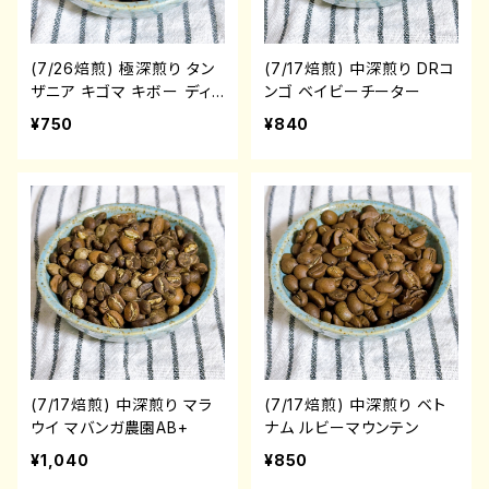
(7/26焙煎) 極深煎り タン
(7/17焙煎) 中深煎り DRコ
ザニア キゴマ キボー ディ
ンゴ ベイビーチーター
ープブルーAA
¥750
¥840
(7/17焙煎) 中深煎り マラ
(7/17焙煎) 中深煎り ベト
ウイ マバンガ農園AB+
ナム ルビーマウンテン
¥1,040
¥850